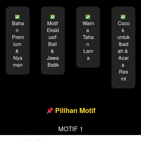
Baha
Motif 
Warn
Coco
n 
Ekskl
a 
k 
Prem
usif 
Taha
untuk 
ium 
Bali 
n 
Ibad
& 
& 
Lam
ah & 
Nya
Jawa 
a
Acar
man
Batik
a 
Res
mi
 Pilihan Motif
MOTIF 1